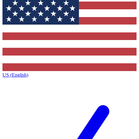
US (English)