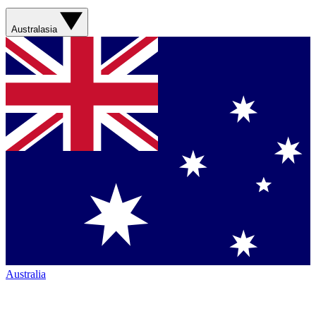
Australasia
Australia