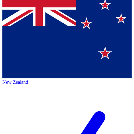
New Zealand