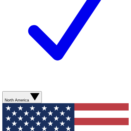
North America