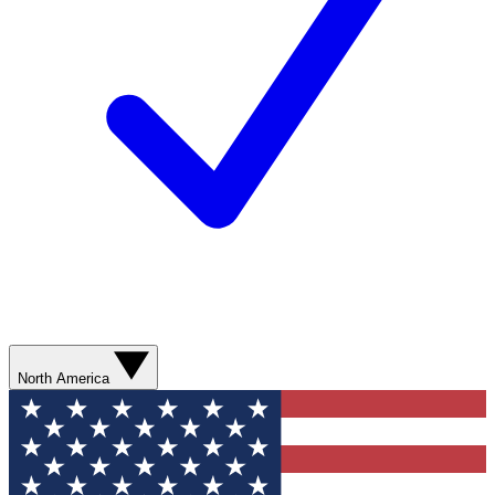
North America