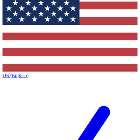
US (English)