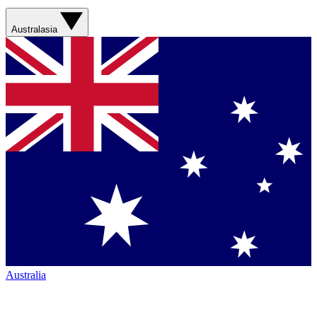
Australasia
Australia