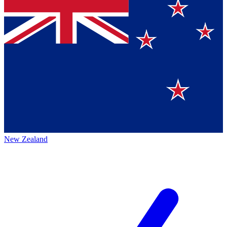
New Zealand