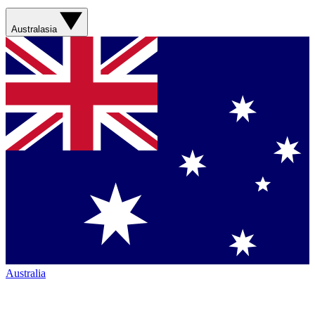
Australasia
Australia