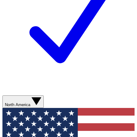
North America