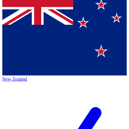
New Zealand