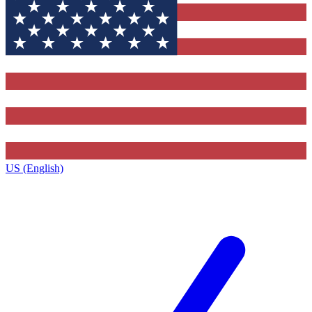
US (English)