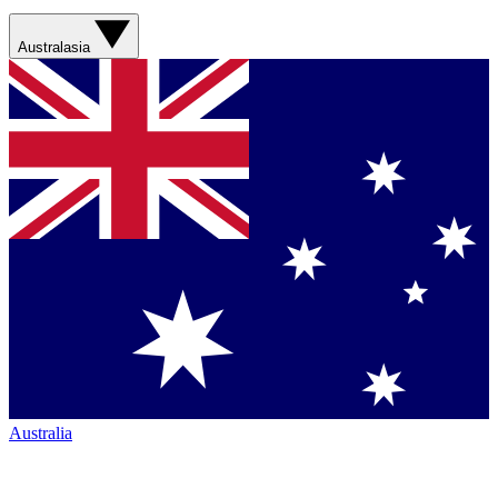
Australasia
Australia