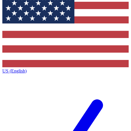
US (English)