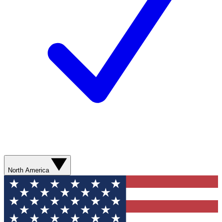
North America