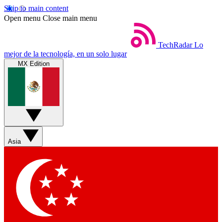
Skip to main content
Open menu
Close main menu
TechRadar
Lo
mejor de la tecnología, en un solo lugar
MX Edition
Asia