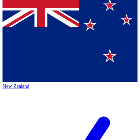
New Zealand