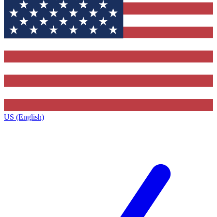
US (English)