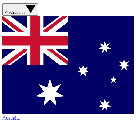
Australasia
Australia