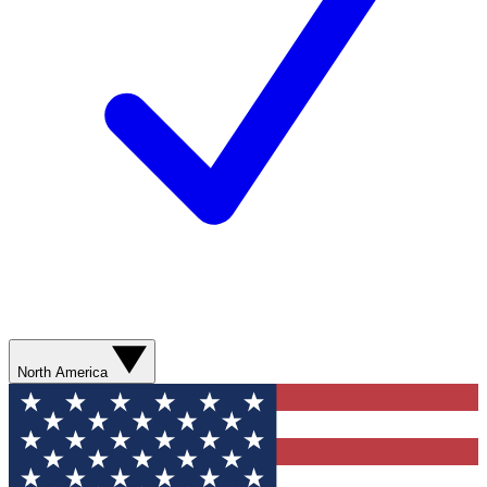
North America