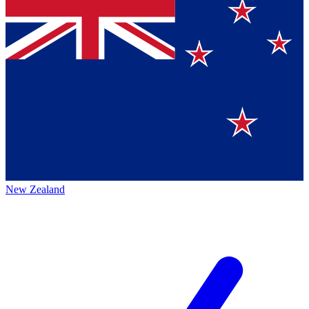
New Zealand