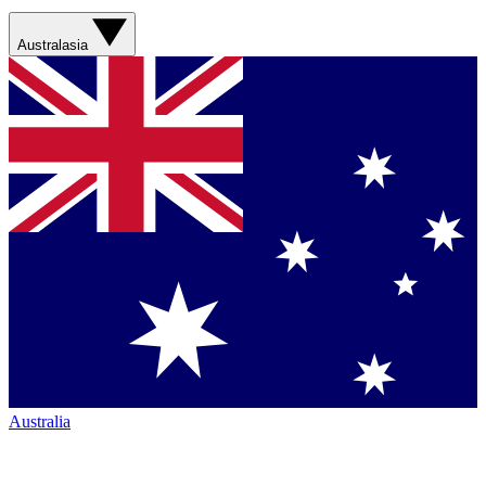
Australasia
Australia