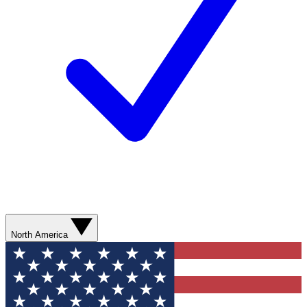
North America