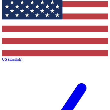
US (English)