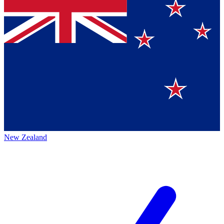
New Zealand