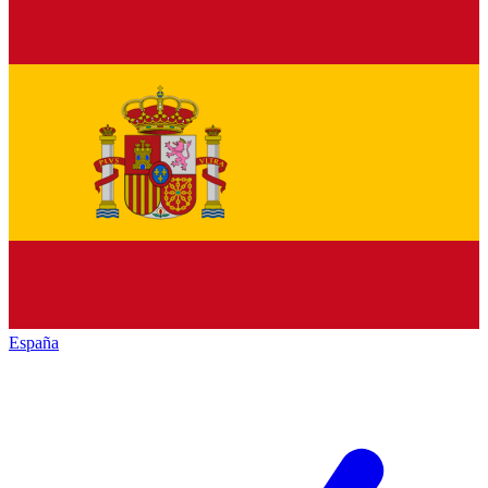
España