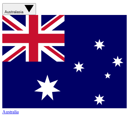
Australasia
Australia