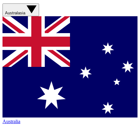
Australasia
Australia