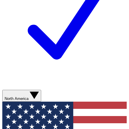
North America