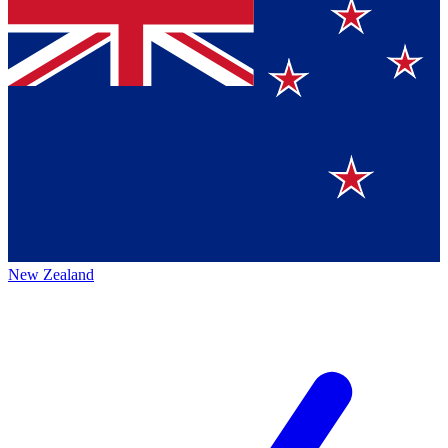
New Zealand