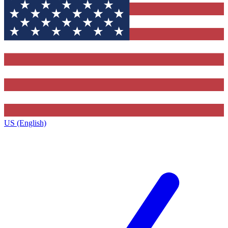
US (English)