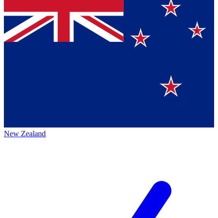
New Zealand