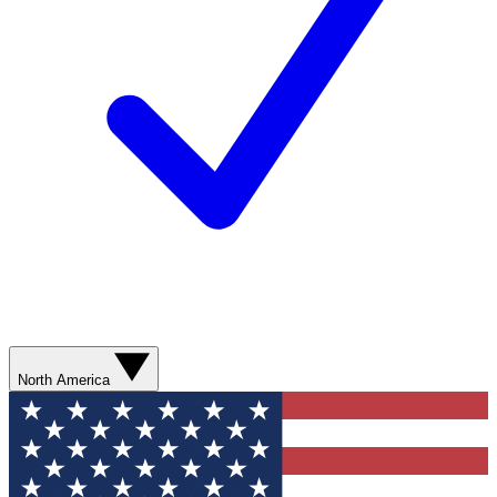
North America