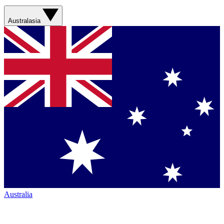
Australasia
Australia