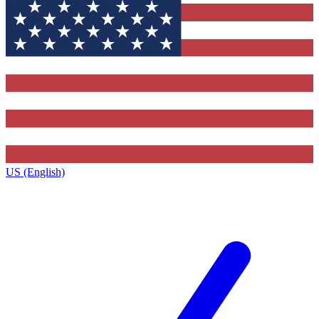
US (English)