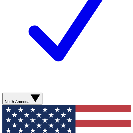
North America