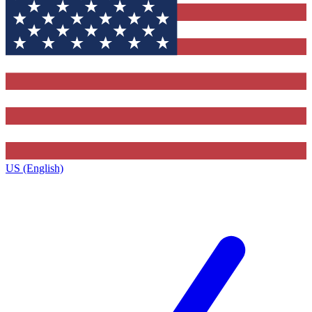
US (English)