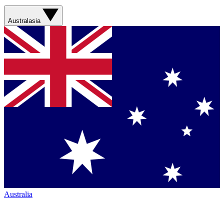
Australasia
Australia