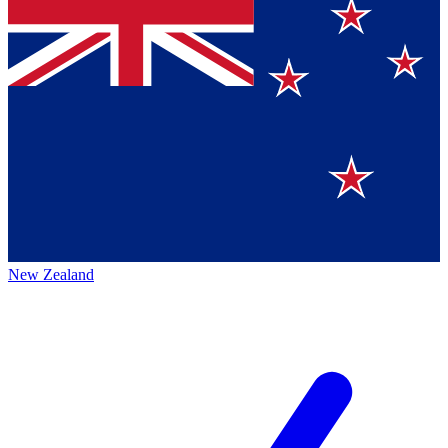
New Zealand