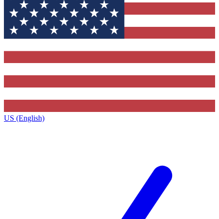
US (English)