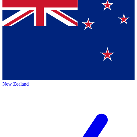
New Zealand