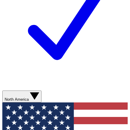
North America