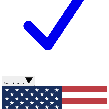
North America