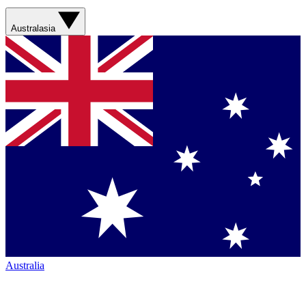
Australasia
Australia