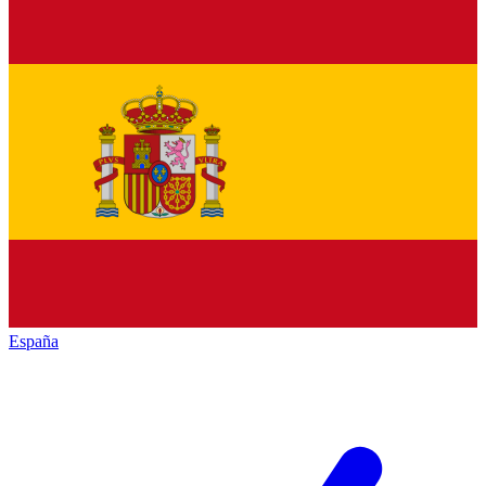
España