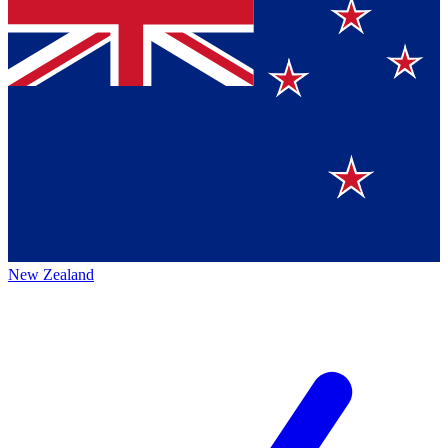
New Zealand