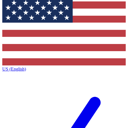
US (English)