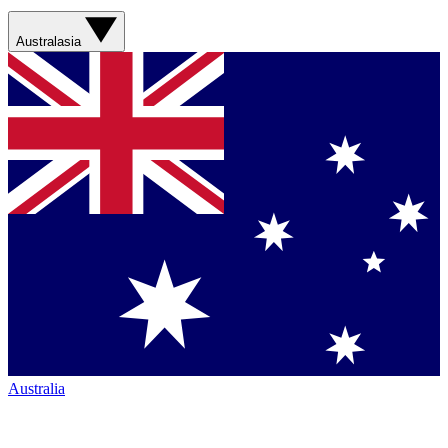
Australasia
Australia