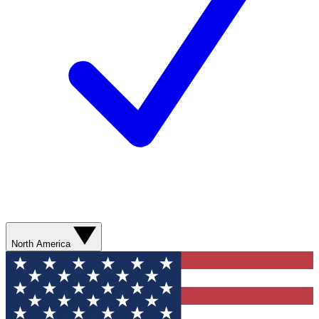
North America