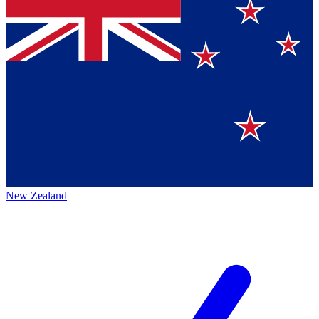
New Zealand