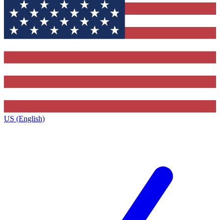
US (English)