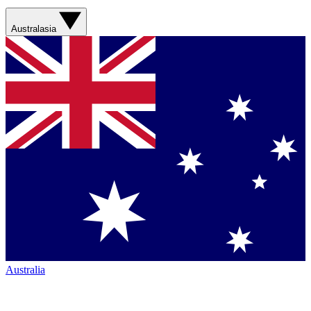
Australasia
Australia