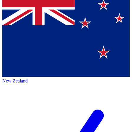
New Zealand