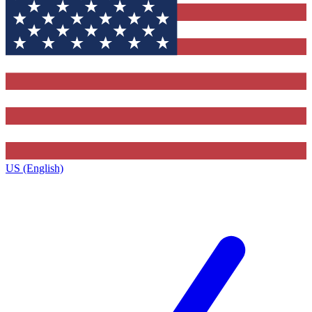
US (English)