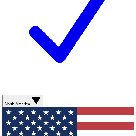
North America