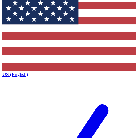
US (English)