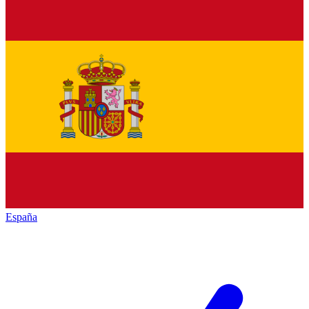
España