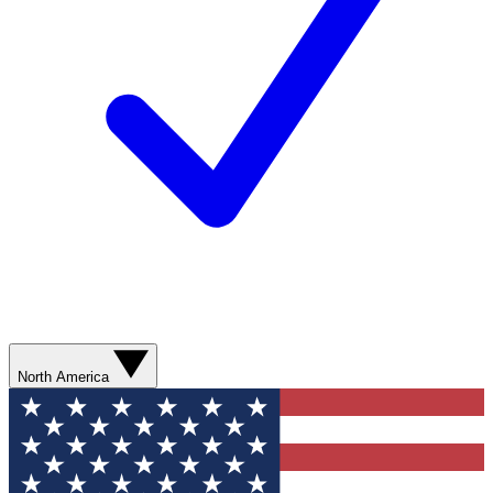
North America