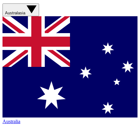
Australasia
Australia