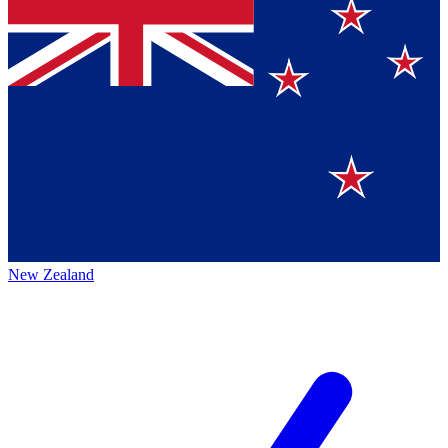
New Zealand