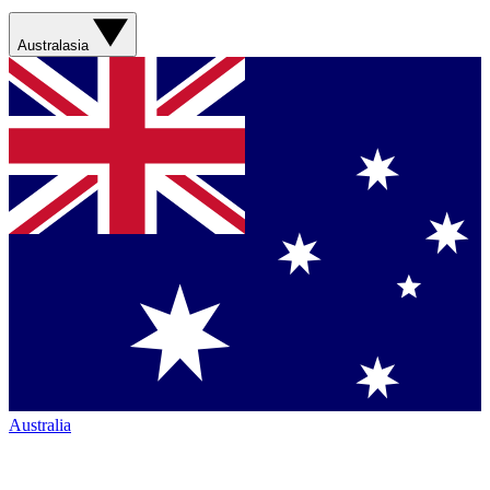
Australasia
Australia