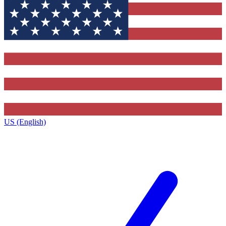
US (English)