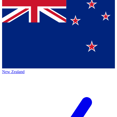
New Zealand