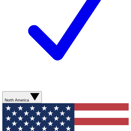
North America