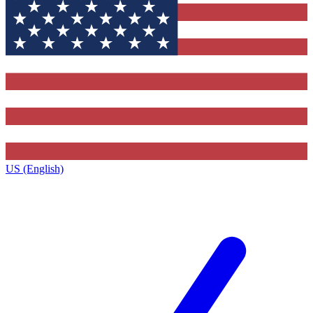
US (English)