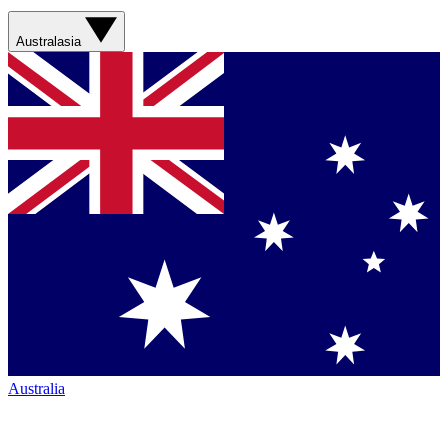
Australasia
Australia