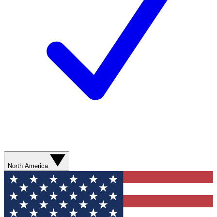
North America