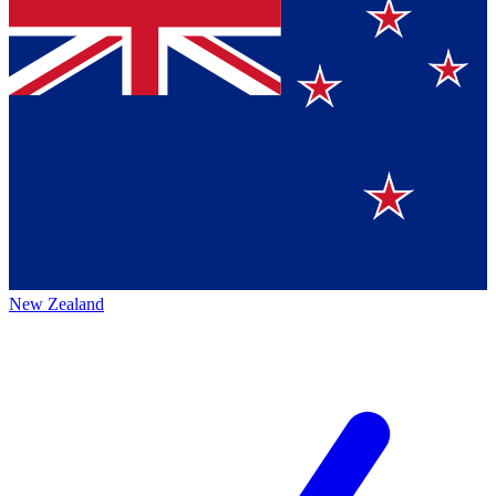
New Zealand