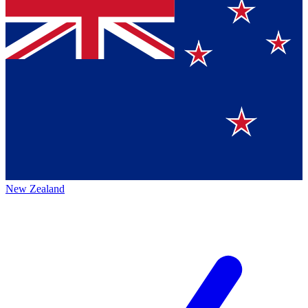
New Zealand