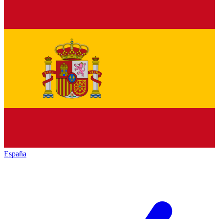
España