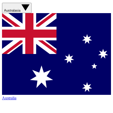
Australasia
Australia