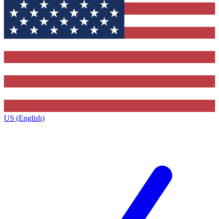
US (English)