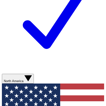
North America