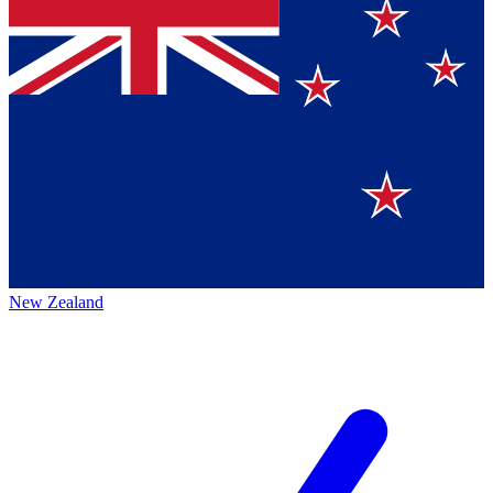
New Zealand