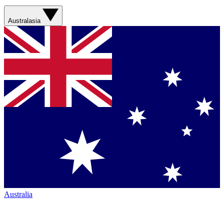
Australasia
Australia