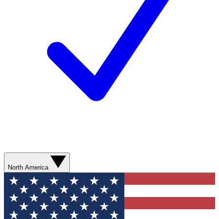
North America