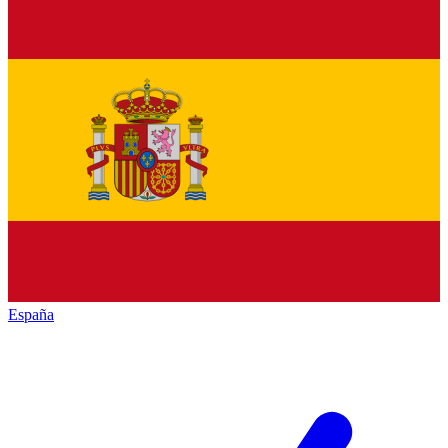
España