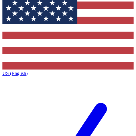
US (English)