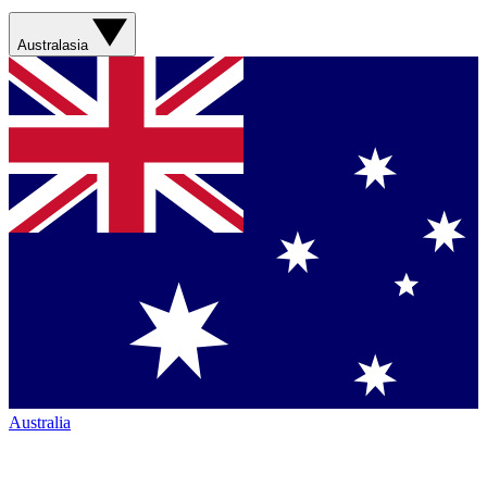
Australasia
Australia