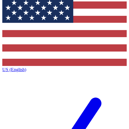
US (English)