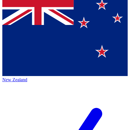
New Zealand