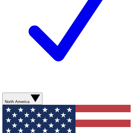
North America