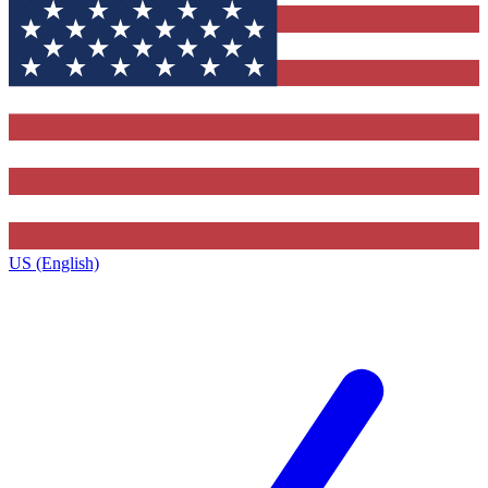
US (English)