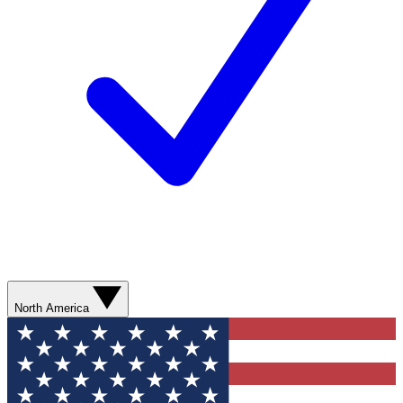
North America