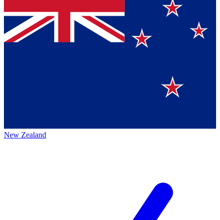
New Zealand