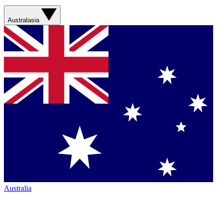
Australasia
Australia