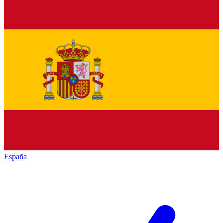
España