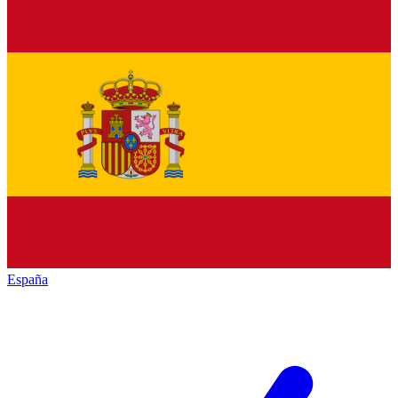
España