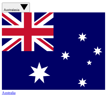
Australasia
Australia