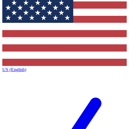
US (English)