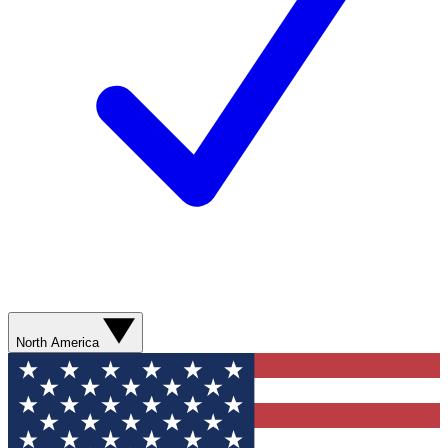
North America