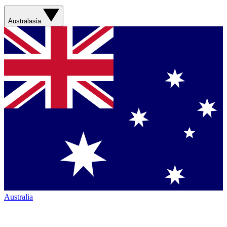
Australasia
Australia