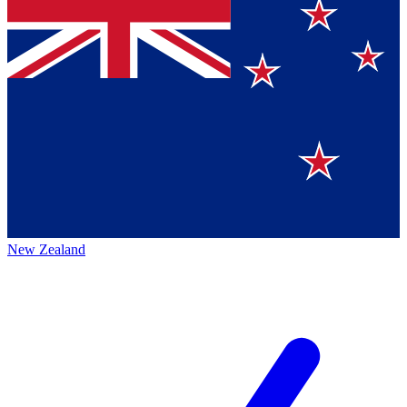
New Zealand