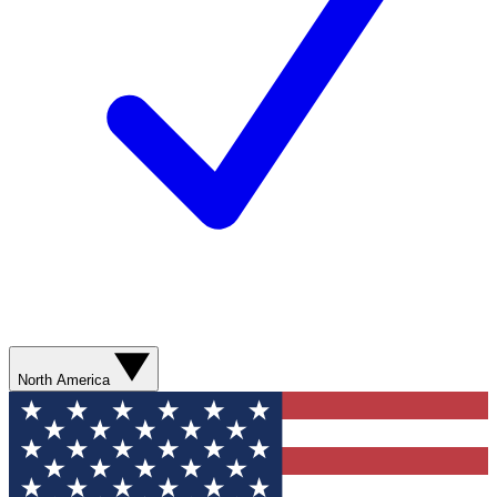
North America