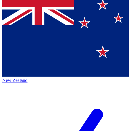
New Zealand