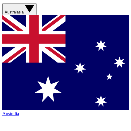
Australasia
Australia