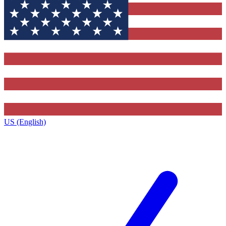
US (English)