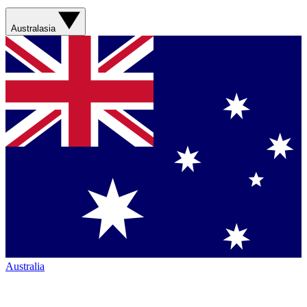
Australasia
Australia