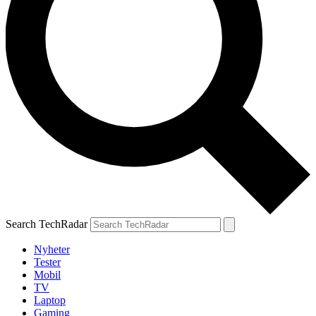
Search TechRadar
Nyheter
Tester
Mobil
TV
Laptop
Gaming