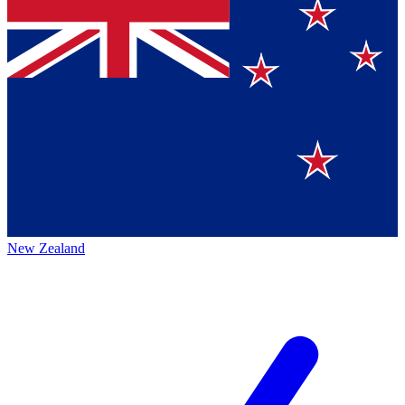
New Zealand