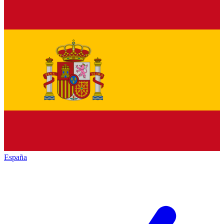
España