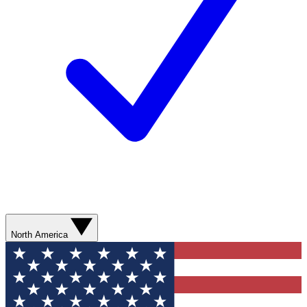
North America