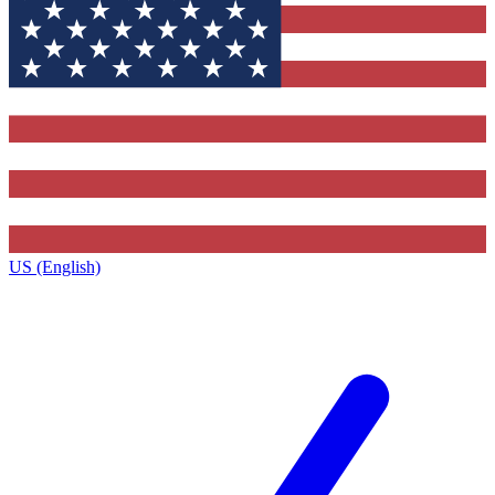
US (English)