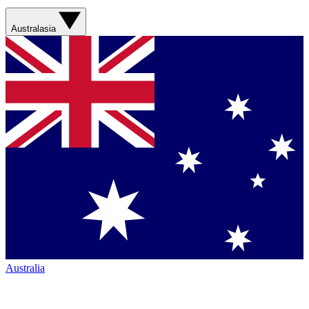
Australasia
Australia