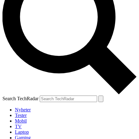
Search TechRadar
Nyheter
Tester
Mobil
TV
Laptop
Gaming