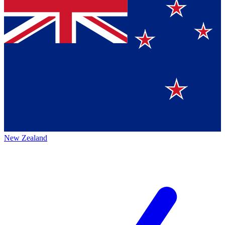
New Zealand