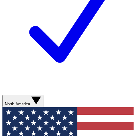
North America