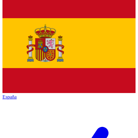
España