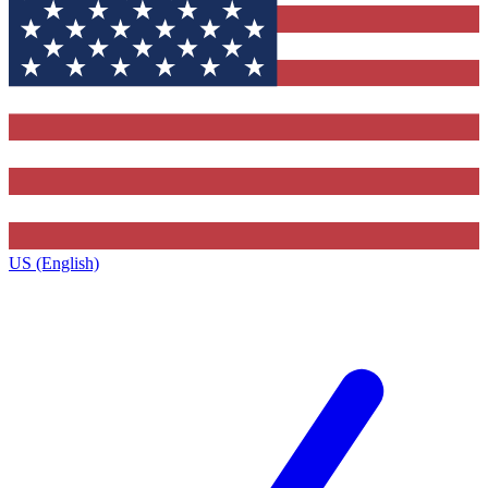
US (English)