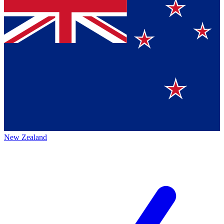
New Zealand