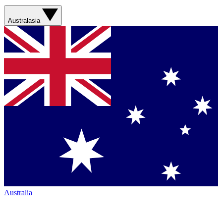
Australasia
Australia