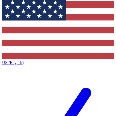
US (English)