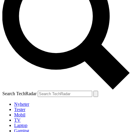
Search TechRadar
Nyheter
Tester
Mobil
TV
Laptop
Gaming