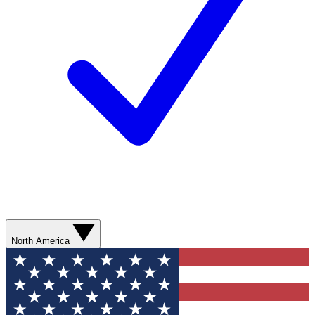
North America