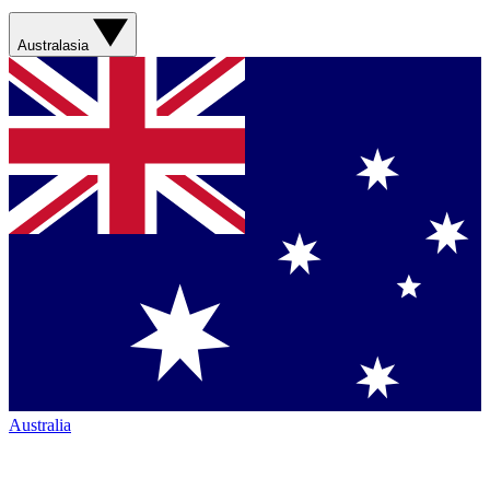
Australasia
Australia