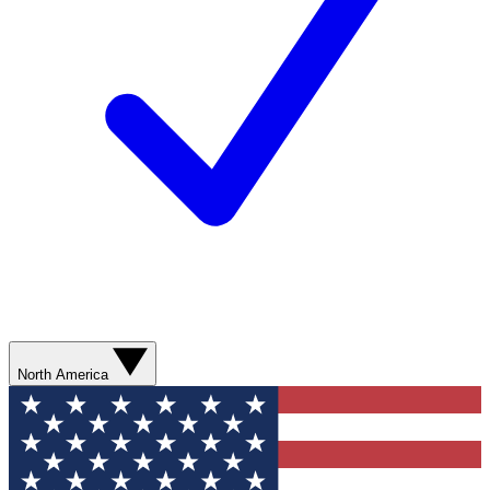
North America