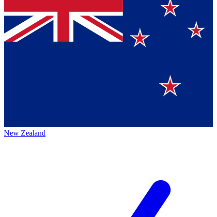
New Zealand