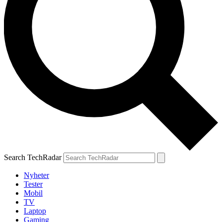
Search TechRadar
Nyheter
Tester
Mobil
TV
Laptop
Gaming