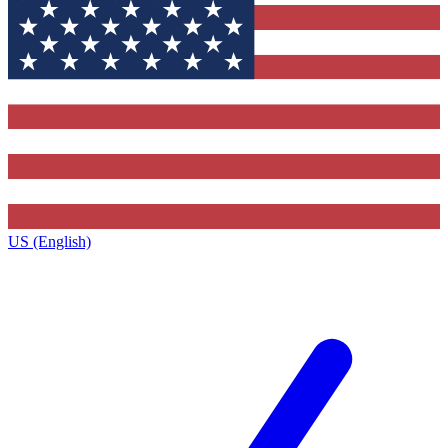
US (English)