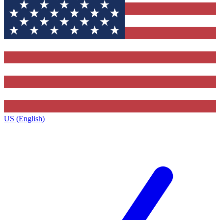
US (English)