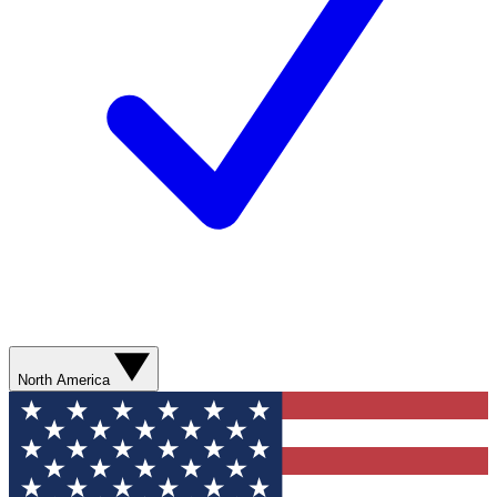
North America