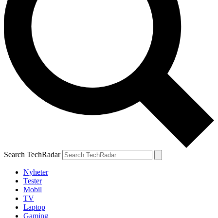
Search TechRadar
Nyheter
Tester
Mobil
TV
Laptop
Gaming