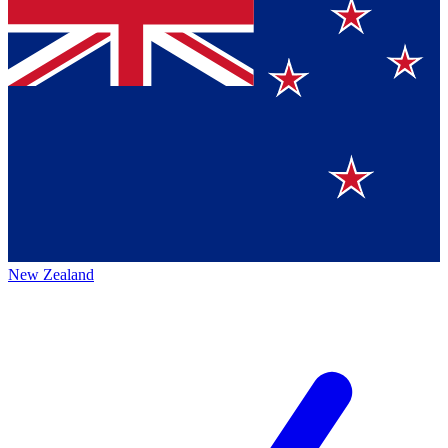
New Zealand