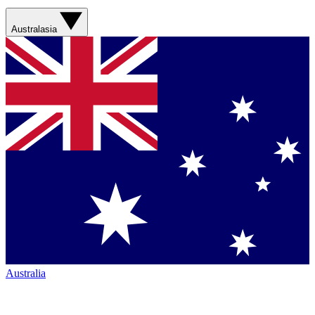
Australasia
Australia