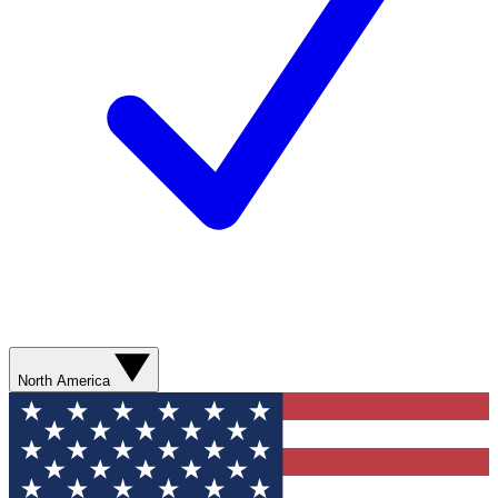
North America