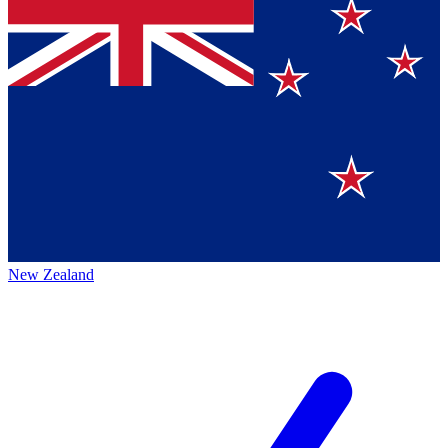
New Zealand