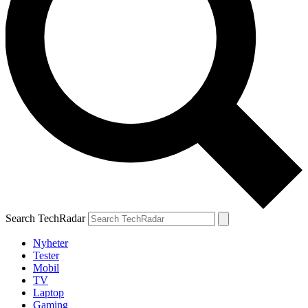
Search TechRadar
Nyheter
Tester
Mobil
TV
Laptop
Gaming