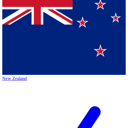
New Zealand