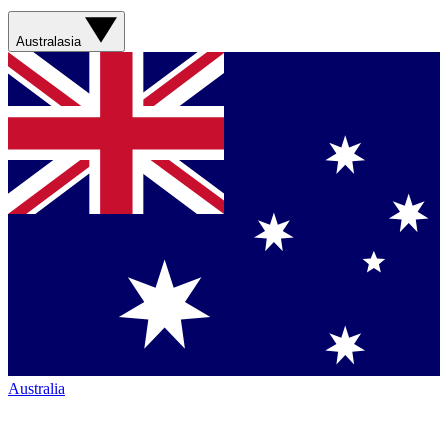
Australasia
Australia