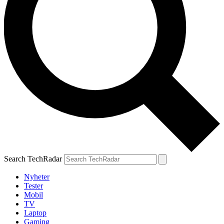
Search TechRadar
Nyheter
Tester
Mobil
TV
Laptop
Gaming