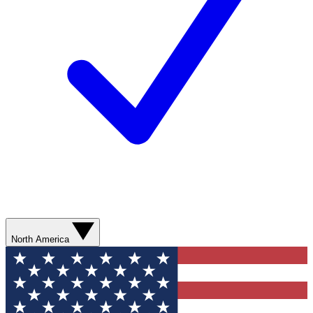
North America