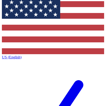
US (English)