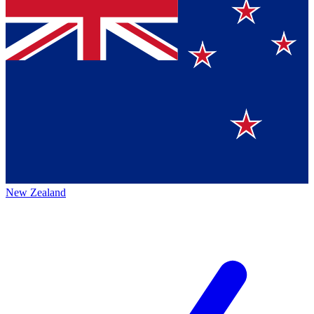
New Zealand