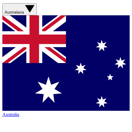
Australasia
Australia