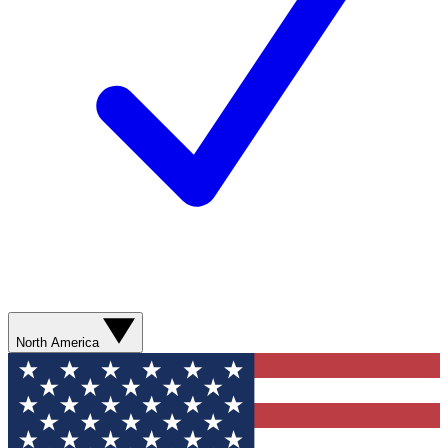
North America