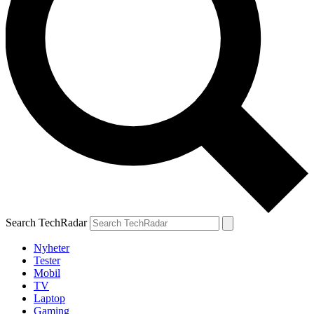
Search TechRadar
Nyheter
Tester
Mobil
TV
Laptop
Gaming