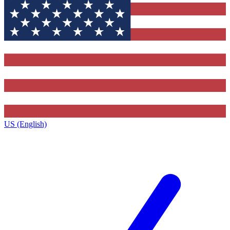
US (English)