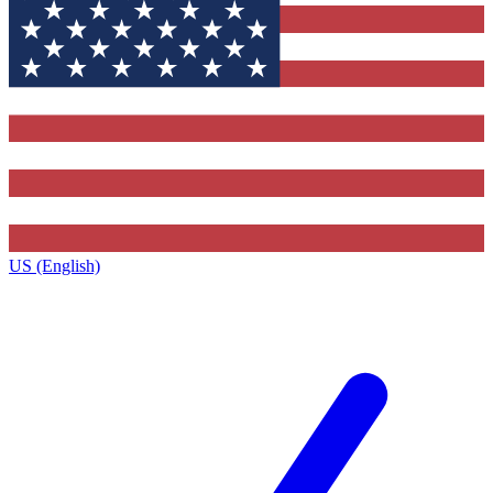
US (English)