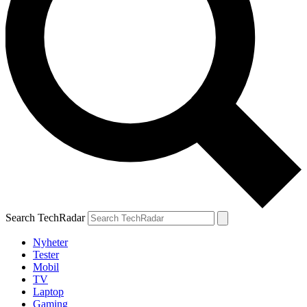
Search TechRadar
Nyheter
Tester
Mobil
TV
Laptop
Gaming