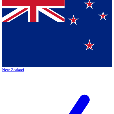
New Zealand