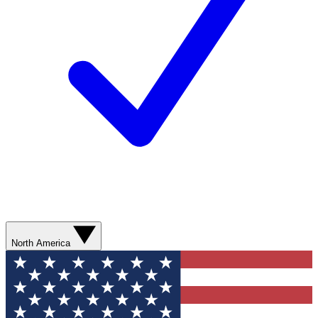
North America