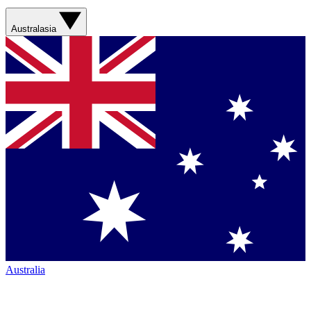
Australasia
Australia