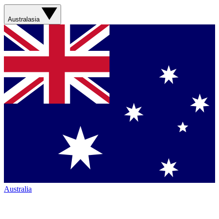
Australasia
Australia