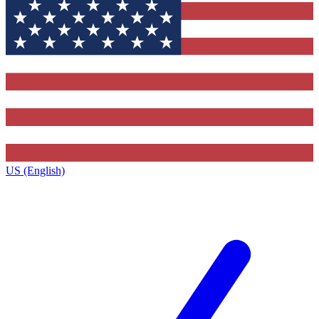
US (English)