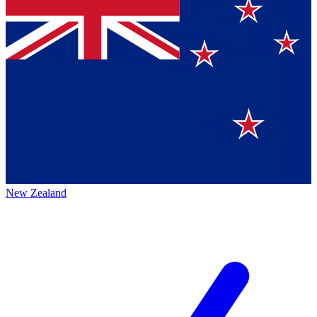
New Zealand