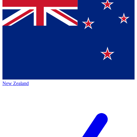
New Zealand