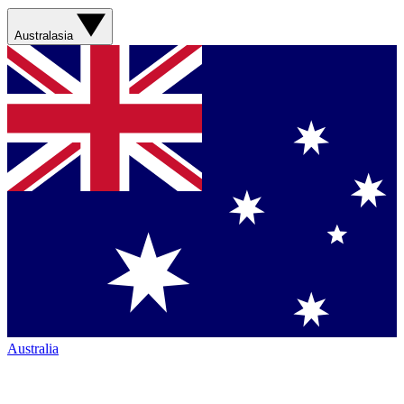
Australasia
Australia