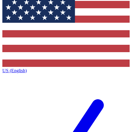
US (English)