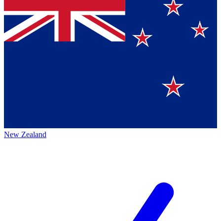
New Zealand