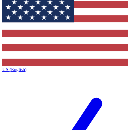
US (English)