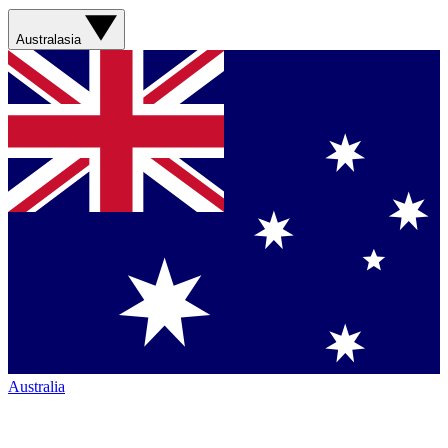
Australasia
Australia