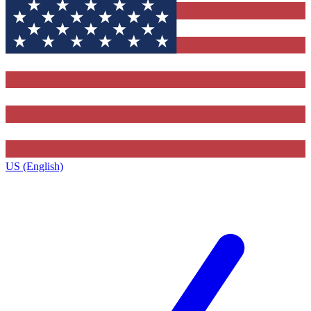
US (English)