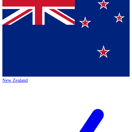
New Zealand