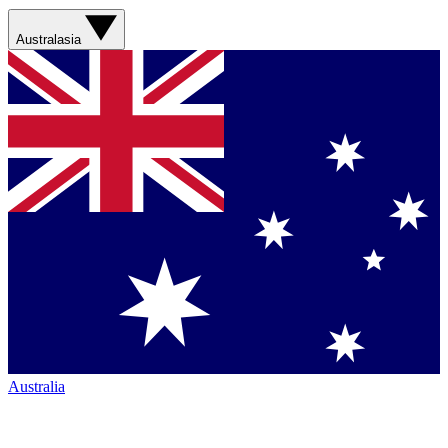
Australasia
Australia