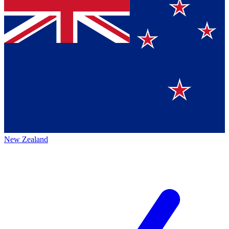
New Zealand