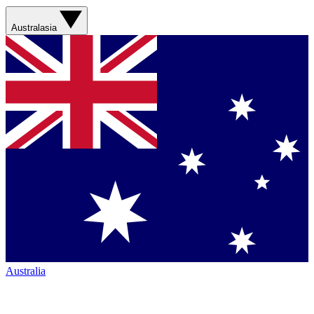
Australasia
Australia