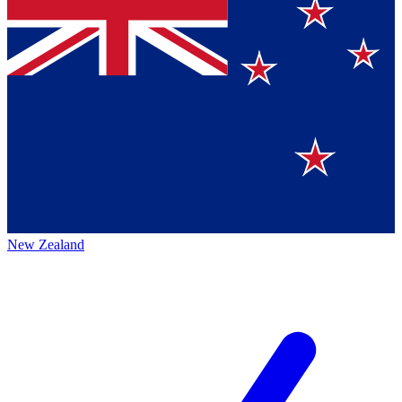
New Zealand