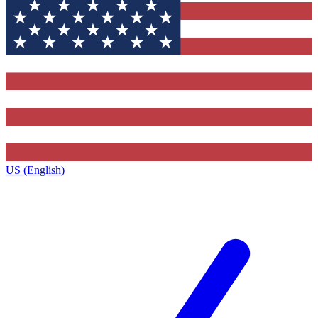
US (English)