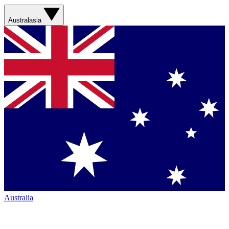
Australasia
Australia