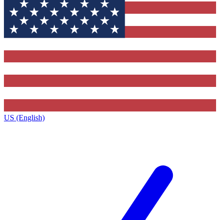
US (English)