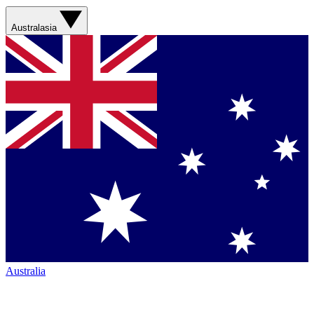
Australasia
Australia