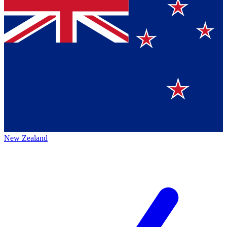
New Zealand