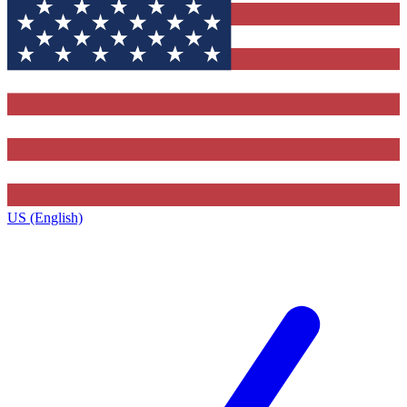
US (English)