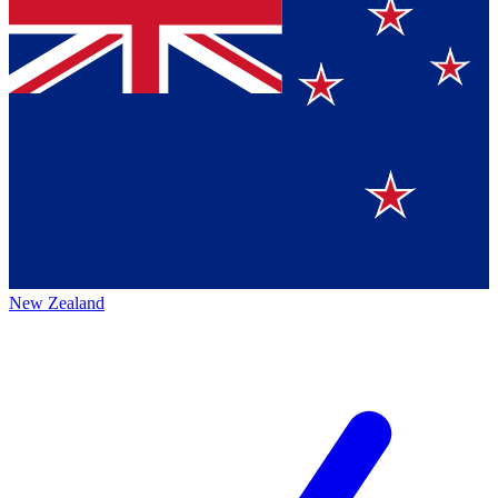
New Zealand