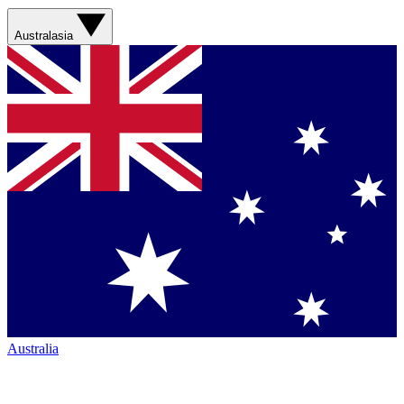
Australasia
Australia