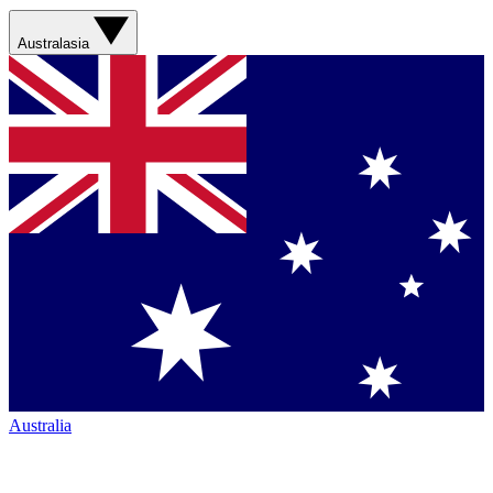
Australasia
Australia