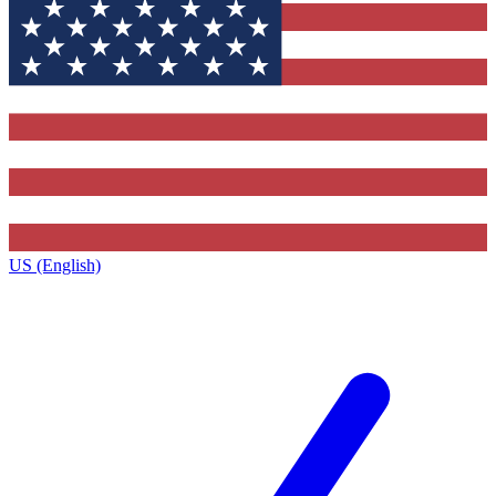
US (English)