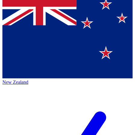
New Zealand