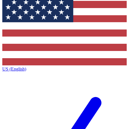
US (English)