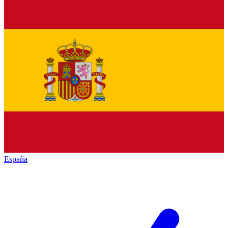
España