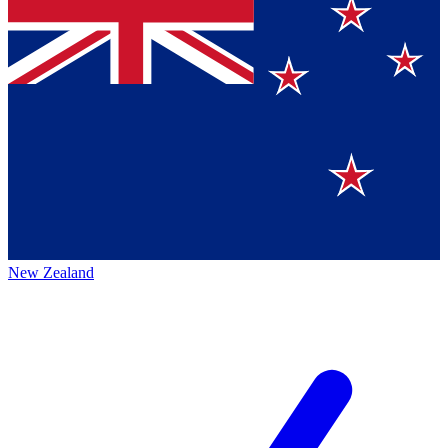
New Zealand