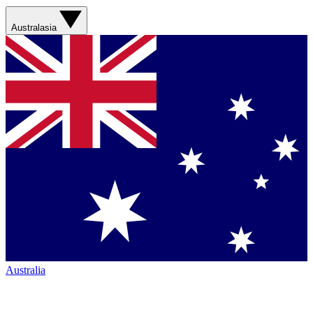
Australasia
Australia