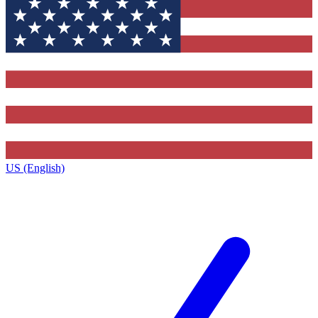
US (English)