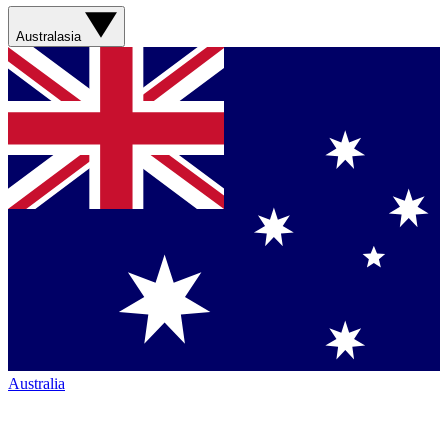
Australasia
Australia