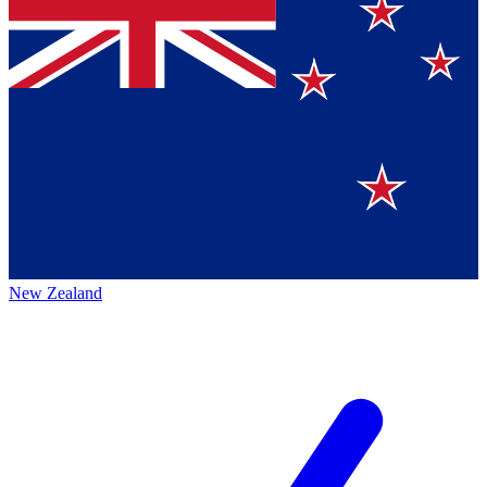
New Zealand