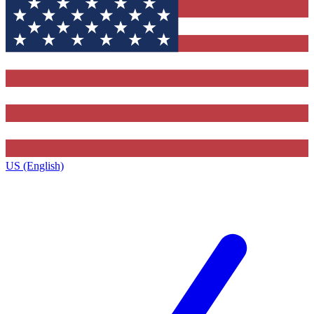
US (English)