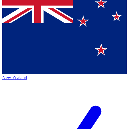
New Zealand