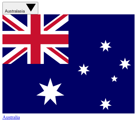
Australasia
Australia