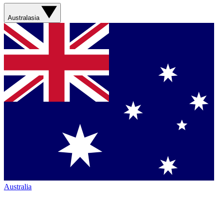
Australasia
Australia