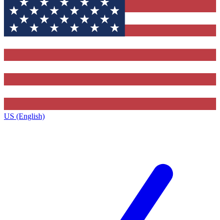
US (English)