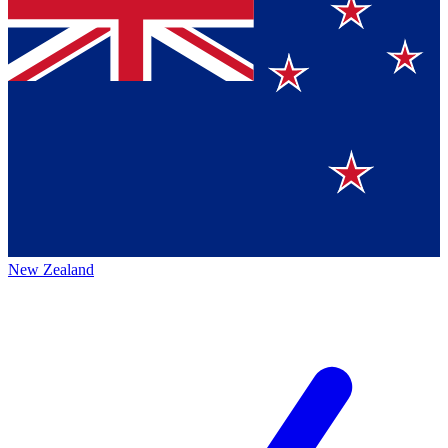
New Zealand