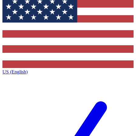
US (English)