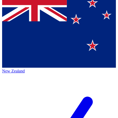
New Zealand