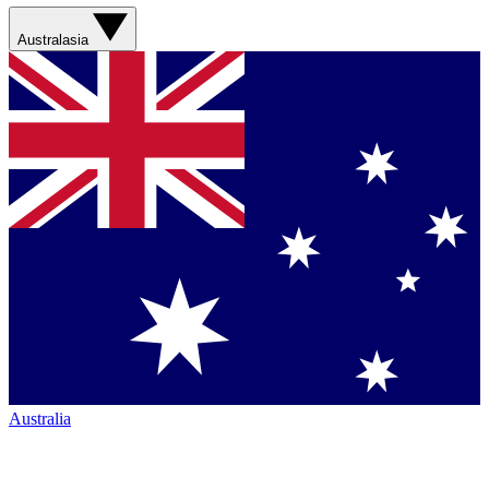
Australasia
Australia