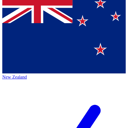
New Zealand