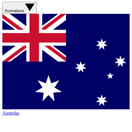
Australasia
Australia