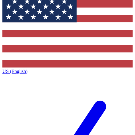
US (English)