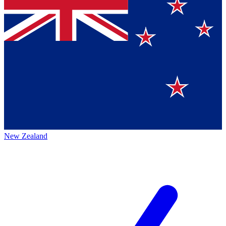
New Zealand