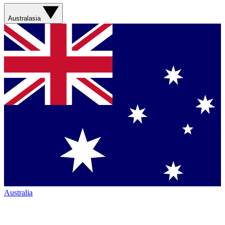
Australasia
Australia