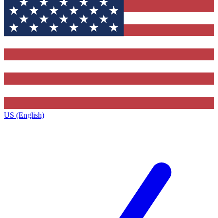
US (English)