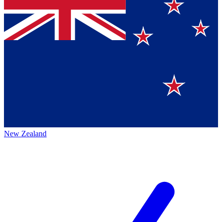
New Zealand