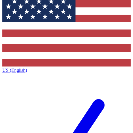
US (English)