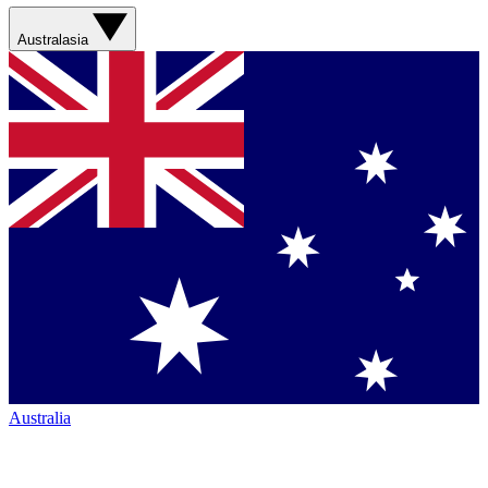
Australasia
Australia